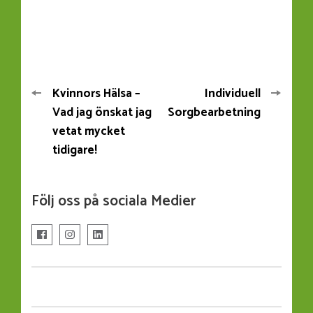
Inläggsnavigering
Kvinnors Hälsa –
Individuell
Vad jag önskat jag
Sorgbearbetning
vetat mycket
tidigare!
Följ oss på sociala Medier