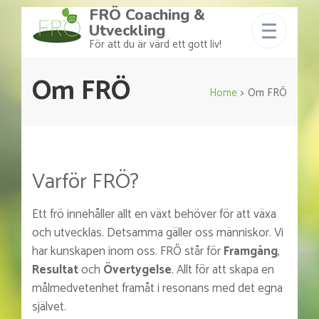
FRÖ Coaching &
Utveckling
För att du är värd ett gott liv!
Om FRÖ
Home
>
Om FRÖ
Varför FRÖ?
Ett frö innehåller allt en växt behöver för att växa
och utvecklas. Detsamma gäller oss människor. Vi
har kunskapen inom oss. FRÖ står för
Framgång
,
Resultat
och
Övertygelse
. Allt för att skapa en
målmedvetenhet framåt i resonans med det egna
självet.